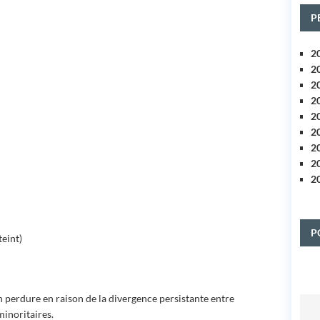
P
2
2
2
2
2
2
2
2
2
P
eint)
ion perdure en raison de la divergence persistante entre
minoritaires.