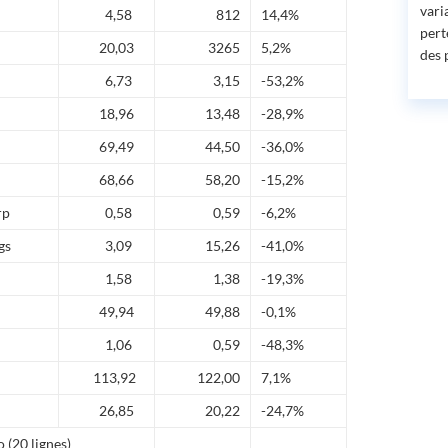
vari
4,58
812
14,4%
pert
20,03
3265
5,2%
des 
6,73
3,15
-53,2%
18,96
13,48
-28,9%
69,49
44,50
-36,0%
68,66
58,20
-15,2%
rp
0,58
0,59
-6,2%
gs
3,09
15,26
-41,0%
1,58
1,38
-19,3%
49,94
49,88
-0,1%
1,06
0,59
-48,3%
113,92
122,00
7,1%
26,85
20,22
-24,7%
(20 lignes)