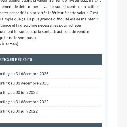
investissement dans la valeur n’a rien de mystérieux. Il s’agit
lement de déterminer la valeur sous-jacente d’un actif et
heter cet actif à un prix très inférieur à cette valeur. C’est
i simple que ça. La plus grande difficulté est de maintenir
atience et la discipline nécessaires pour acheter
uement lorsque les prix sont attractifs et de vendre
u’ils ne le sont pas. »
h Klarman)
RTICLES RÉCENTS
rting au 31 décembre 2025
rting au 31 décembre 2023
rting au 30 juin 2023
rting au 31 décembre 2022
rting au 30 juin 2022