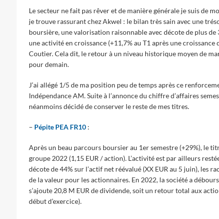
Le secteur ne fait pas rêver et de manière générale je suis de m
je trouve rassurant chez Akwel : le bilan très sain avec une trés
boursière, une valorisation raisonnable avec décote de plus de 
une activité en croissance (+11,7% au T1 après une croissance d
Coutier. Cela dit, le retour à un niveau historique moyen de ma
pour demain.
J’ai allégé 1/5 de ma position peu de temps après ce renforcemen
Indépendance AM. Suite à l’annonce du chiffre d’affaires semes
néanmoins décidé de conserver le reste de mes titres.
–
Pépite PEA FR10
:
Après un beau parcours boursier au 1er semestre (+29%), le titr
groupe 2022 (1,15 EUR / action). L’activité est par ailleurs rest
décote de 44% sur l’actif net réévalué (XX EUR au 5 juin), les r
de la valeur pour les actionnaires. En 2022, la société a débou
s’ajoute 20,8 M EUR de dividende, soit un retour total aux acti
début d’exercice).