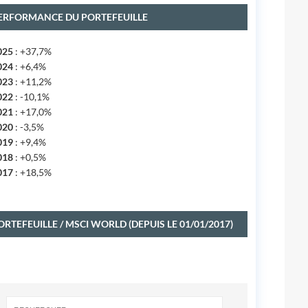
ERFORMANCE DU PORTEFEUILLE
025
: +37,7%
024
: +6,4%
023
: +11,2%
022
: -10,1%
021
: +17,0%
020
: -3,5%
019
: +9,4%
018
: +0,5%
017
: +18,5%
ORTEFEUILLE / MSCI WORLD (DEPUIS LE 01/01/2017)