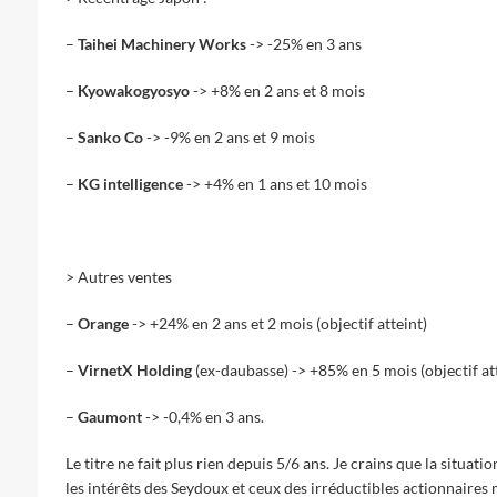
–
Taihei Machinery Works
-> -25% en 3 ans
–
Kyowakogyosyo
-> +8% en 2 ans et 8 mois
–
Sanko Co
-> -9% en 2 ans et 9 mois
–
KG intelligence
-> +4% en 1 ans et 10 mois
> Autres ventes
–
Orange
-> +24% en 2 ans et 2 mois (objectif atteint)
–
VirnetX Holding
(ex-daubasse) -> +85% en 5 mois (objectif att
–
Gaumont
-> -0,4% en 3 ans.
Le titre ne fait plus rien depuis 5/6 ans. Je crains que la situat
les intérêts des Seydoux et ceux des irréductibles actionnaires 