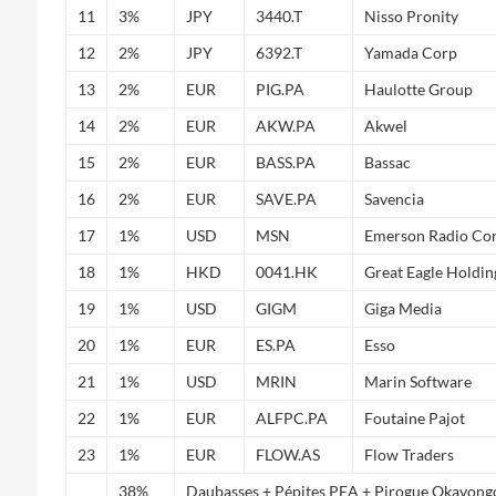
11
3%
JPY
3440.T
Nisso Pronity
12
2%
JPY
6392.T
Yamada Corp
13
2%
EUR
PIG.PA
Haulotte Group
14
2%
EUR
AKW.PA
Akwel
15
2%
EUR
BASS.PA
Bassac
16
2%
EUR
SAVE.PA
Savencia
17
1%
USD
MSN
Emerson Radio Co
18
1%
HKD
0041.HK
Great Eagle Holdin
19
1%
USD
GIGM
Giga Media
20
1%
EUR
ES.PA
Esso
21
1%
USD
MRIN
Marin Software
22
1%
EUR
ALFPC.PA
Foutaine Pajot
23
1%
EUR
FLOW.AS
Flow Traders
38%
Daubasses + Pépites PEA + Pirogue Okavongo 