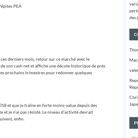
vari
 Pépites PEA
pert
des 
C
Tho
 ces derniers mois, retour sur ce marché avec le
Marg
de son cash net et affiche une décote historique de près
vale
les prochains trimestres pour redonner quelques
Repo
Repo
Chr
Japa
018 et que je traîne en forte moins-value depuis des
et je n’ai pas résisté. Le niveau d’activité devrait
ivent, enfin.
P