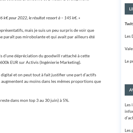
L
 296 k€ pour 2022, le résultat ressort à – 145 k€. »
Twit
présentatifs, mais je suis un peu surpris de voir que
Les 
e paraît pas mirobolante et qui avait par ailleurs été
Vale
bris d’une dépréciation du goodwill rattaché à cette
Le p
e 600k EUR sur Activis (Ingénierie Marketing).
gital et on peut tout à fait justifier une part d’actifs
pres augmentent au moins dans les mêmes proportions que
A
 reste dans mon top 3 au 30 juin) à 5%.
Les 
info
d’ac
Les 