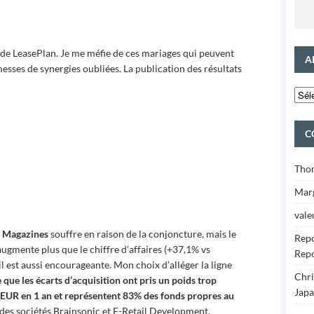
 de LeasePlan. Je me méfie de ces mariages qui peuvent
A
messes de synergies oubliées. La publication des résultats
C
Tho
Marg
vale
é
Magazines
souffre en raison de la conjoncture, mais le
Repo
gmente plus que le chiffre d’affaires (+37,1% vs
Repo
l est aussi encourageante. Mon choix d’alléger la ligne
Chr
 que les écarts d’acquisition ont pris un poids trop
Japa
M EUR en 1 an et représentent 83% des fonds propres au
 des sociétés Brainsonic et E-Retail Development.