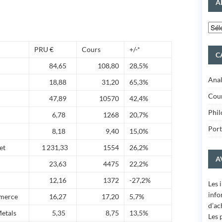
A
PRU €
Cours
+/-*
C
84,65
108,80
28,5%
Anal
18,88
31,20
65,3%
Cour
47,89
10570
42,4%
Phil
6,78
1268
20,7%
Port
8,18
9,40
15,0%
et
1 231,33
1554
26,2%
A
23,63
4475
22,2%
12,16
1372
-27,2%
Les 
info
merce
16,27
17,20
5,7%
d’ac
etals
5,35
8,75
13,5%
Les 