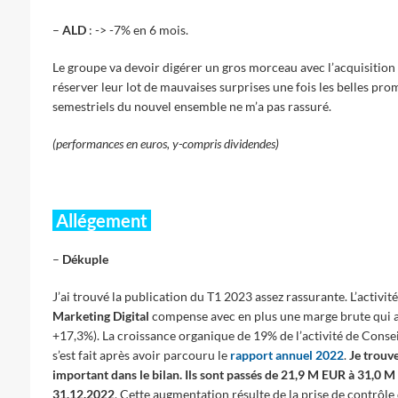
–
ALD
: -> -7% en 6 mois.
Le groupe va devoir digérer un gros morceau avec l’acquisition
réserver leur lot de mauvaises surprises une fois les belles pro
semestriels du nouvel ensemble ne m’a pas rassuré.
(performances en euros, y-compris dividendes)
Allégement
–
Dékuple
J’ai trouvé la publication du T1 2023 assez rassurante. L’activit
Marketing Digital
compense avec en plus une marge brute qui au
+17,3%). La croissance organique de 19% de l’activité de Consei
s’est fait après avoir parcouru le
rapport annuel 2022
.
Je trouve
important dans le bilan. Ils sont passés de 21,9 M EUR à 31,0 
31.12.2022
. Cette augmentation résulte de la prise de contrôle