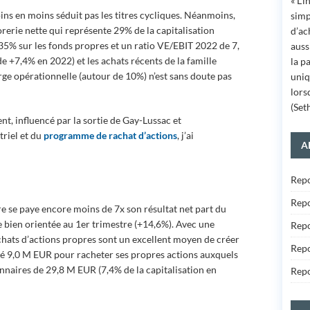
« L’
oins en moins séduit pas les titres cycliques. Néanmoins,
simp
orerie nette qui représente 29% de la capitalisation
d’ac
35% sur les fonds propres et un ratio VE/EBIT 2022 de 7,
auss
e +7,4% en 2022) et les achats récents de la famille
la p
rge opérationnelle (autour de 10%) n’est sans doute pas
uniq
lorsq
(Set
t, influencé par la sortie de Gay-Lussac et
triel et du
programme de rachat d’actions
, j’ai
A
Repo
Repo
e se paye encore moins de 7x son résultat net part du
ée bien orientée au 1er trimestre (+14,6%). Avec une
Repo
achats d’actions propres sont un excellent moyen de créer
Repo
rsé 9,0 M EUR pour racheter ses propres actions auxquels
onnaires de 29,8 M EUR (7,4% de la capitalisation en
Repo