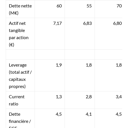
Dette nette
60
55
70
(M€)
Actif net
7,17
6,83
6,80
tangible
par action
(€)
Leverage
1,9
1,8
1,8
(total actif /
capitaux
propres)
Current
1,3
2,8
3,4
ratio
Dette
4,5
4,1
4,5
financière /