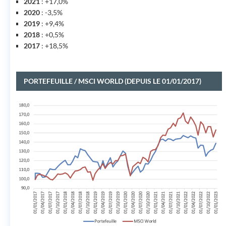
2021
: +17,0%
2020
: -3,5%
2019
: +9,4%
2018
: +0,5%
2017
: +18,5%
PORTEFEUILLE / MSCI WORLD (DEPUIS LE 01/01/2017)