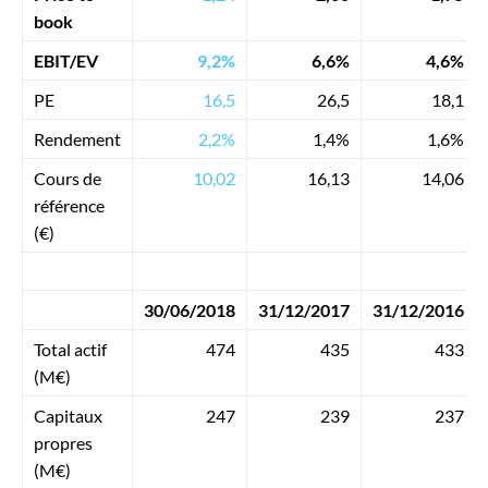
book
EBIT/EV
9,2%
6,6%
4,6%
PE
16,5
26,5
18,1
Rendement
2,2%
1,4%
1,6%
Cours de
10,02
16,13
14,06
référence
(€)
30/06/2018
31/12/2017
31/12/2016
Total actif
474
435
433
(M€)
Capitaux
247
239
237
propres
(M€)