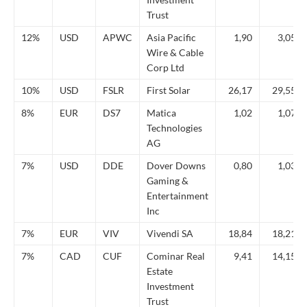
Trust
12%
USD
APWC
Asia Pacific
1,90
3,05
Wire & Cable
Corp Ltd
10%
USD
FSLR
First Solar
26,17
29,55
8%
EUR
DS7
Matica
1,02
1,07
Technologies
AG
7%
USD
DDE
Dover Downs
0,80
1,03
Gaming &
Entertainment
Inc
7%
EUR
VIV
Vivendi SA
18,84
18,21
7%
CAD
CUF
Cominar Real
9,41
14,15
Estate
Investment
Trust