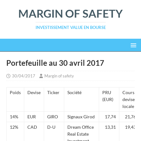
MARGIN OF SAFETY
INVESTISSEMENT VALUE EN BOURSE
Portefeuille au 30 avril 2017
30/04/2017
Margin of safety
Poids
Devise
Ticker
Société
PRU
Cours
(EUR)
devise
locale
14%
EUR
GIRO
Signaux Girod
17,74
21,76
12%
CAD
D-U
Dream Office
13,31
19,43
Real Estate
Investment