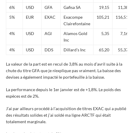
6%
USD
GFA
Gafisa SA
19,15
11,38
5%
EUR
EXAC
Exacompe
105,21
116,51
Clairefontaine
4%
USD
AGI
Alamos Gold
5,35
7,16
Inc
4%
USD
DDS
Dillard’s Inc
65,20
55,37
La valeur de la part est en recul de 3,8% au mois d’avril suite à la
chute du titre GFA que je n’explique pas vraiment. La baisse des
devises a également impacté le portefeuille à la baisse.
La performance depuis le 1er janvier est de +1,8%. Le poids des
espèces est de 2%.
J’ai par ailleurs procédé à l’acquisition de titres EXAC qui a publié
des résultats solides et j’ai soldé ma ligne ARCTF qui était
totalement marginale.