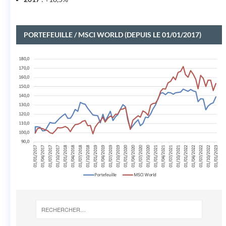
PORTEFEUILLE / MSCI WORLD (DEPUIS LE 01/01/2017)