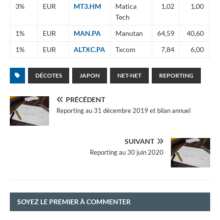
3%
EUR
MT3.HM
Matica
1,02
1,00
-
Tech
1%
EUR
MAN.PA
Manutan
64,59
40,60
-
1%
EUR
ALTXC.PA
Txcom
7,84
6,00
-
DÉCOTES
JAPON
NET-NET
REPORTING
PRÉCÉDENT
Reporting au 31 décembre 2019 et bilan annuel
SUIVANT
Reporting au 30 juin 2020
SOYEZ LE PREMIER À COMMENTER