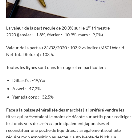
er
La valeur de la part recule de 20,3% sur le 1
trimestre
2020 (janvier : -1,8%, février : -10,9%, mars : -9,0%).
Valeur de la part au 31/03/2020 : 103,9 vs Indice (MSCI World
Net Total Return) : 103,6.
Toutes les lignes sont dans le rouge et en particulier :
Dillard’s : -49,9%
Akwel : -47,2%
Yamada corp : -32,5%
Face à la baisse généralisée des marchés j’ai préféré vendre les
titres qui présentaient le moins de décote sur actifs pour rediriger
les fonds vers des
net-net
, principalement japonaises et
reconstituer une poche de liquidités. J’ai également souhaité
réduire mon exposition au secteur auto (vente de
Nichirin
,