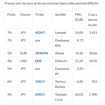
Prenez soin de vous et de vos proches dans cette période difficile.
Poids
Devise
Ticker
Société
PRU
Cours
Y
(EUR)
devise
locale
7%
JPY
4224.T
Lonseal
14,00
1 651
-
7%
JPY
xxx
Daubasse
4,73
-
#26
5%
EUR
AKW.PA
Akwel
19,26
10,66
-
4%
USD
DDS
Dillard’s
51,29
36,95
-
5%
JPY
xxx
Daubasse
3,93
-
#5
6%
JPY
1965.T
Techno
6,85
761
-
Ryowa
4%
JPY
6392.T
Yamada
20,03
1 900
-
Corp