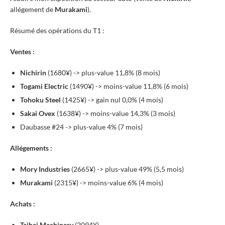
allégement de
Murakami
).
Résumé des opérations du T1 :
Ventes :
Nichirin
(1680¥) -> plus-value 11,8% (8 mois)
Togami Electric
(1490¥) -> moins-value 11,8% (6 mois)
Tohoku Steel
(1425¥) -> gain nul 0,0% (4 mois)
Sakai Ovex
(1638¥) -> moins-value 14,3% (3 mois)
Daubasse #24 -> plus-value 4% (7 mois)
Allégements :
Mory Industries
(2665¥) -> plus-value 49% (5,5 mois)
Murakami
(2315¥) -> moins-value 6% (4 mois)
Achats :
Taihei Machinery
(2094¥)