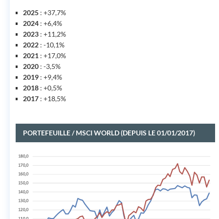
2025
: +37,7%
2024
: +6,4%
2023
: +11,2%
2022
: -10,1%
2021
: +17,0%
2020
: -3,5%
2019
: +9,4%
2018
: +0,5%
2017
: +18,5%
PORTEFEUILLE / MSCI WORLD (DEPUIS LE 01/01/2017)