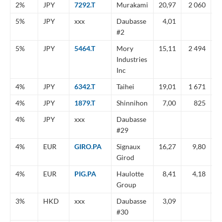
2%
JPY
7292.T
Murakami
20,97
2 060
-
5%
JPY
xxx
Daubasse
4,01
-
#2
5%
JPY
5464.T
Mory
15,11
2 494
-
Industries
Inc
4%
JPY
6342.T
Taihei
19,01
1 671
n
4%
JPY
1879.T
Shinnihon
7,00
825
-
4%
JPY
xxx
Daubasse
n
#29
4%
EUR
GIRO.PA
Signaux
16,27
9,80
-
Girod
4%
EUR
PIG.PA
Haulotte
8,41
4,18
-
Group
3%
HKD
xxx
Daubasse
3,09
-
#30